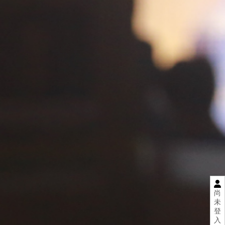
尚
未
登
入