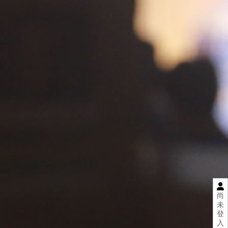
尚
未
登
入