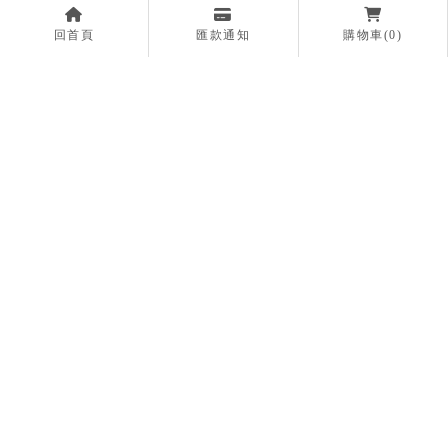
回首頁
匯款通知
購物車(0)
聖火靈氣師資班 Holy Fire® Reiki （三）
NT$ 15300
詳細資料